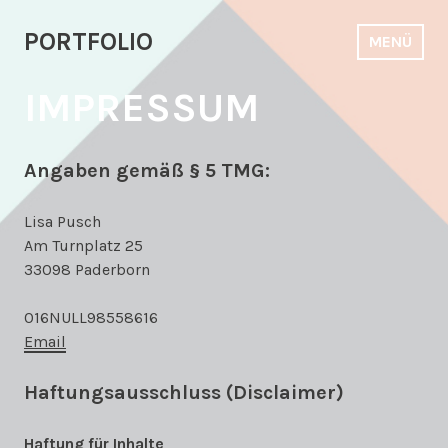
Zum
Inhalt
PORTFOLIO
MENÜ
springen
IMPRESSUM
Angaben gemäß § 5 TMG:
Lisa Pusch
Am Turnplatz 25
33098 Paderborn
016NULL98558616
Email
Haftungsausschluss (Disclaimer)
Haftung für Inhalte