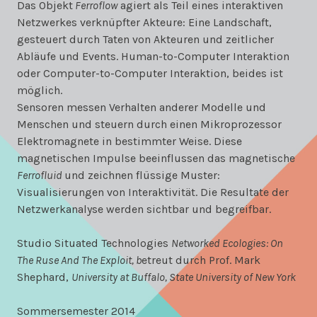
Das Objekt
Ferroflow
agiert als Teil eines interaktiven
Netzwerkes verknüpfter Akteure: Eine Landschaft,
gesteuert durch Taten von Akteuren und zeitlicher
Abläufe und Events. Human-to-Computer Interaktion
oder Computer-to-Computer Interaktion, beides ist
möglich.
Sensoren messen Verhalten anderer Modelle und
Menschen und steuern durch einen Mikroprozessor
Elektromagnete in bestimmter Weise. Diese
magnetischen Impulse beeinflussen das magnetische
Ferrofluid
und zeichnen flüssige Muster:
Visualisierungen von Interaktivität. Die Resultate der
Netzwerkanalyse werden sichtbar und begreifbar.
Studio Situated Technologies
Networked Ecologies: On
The Ruse And The Exploit, b
etreut durch Prof. Mark
Shephard,
University at Buffalo, State University of New York
Sommersemester 2014