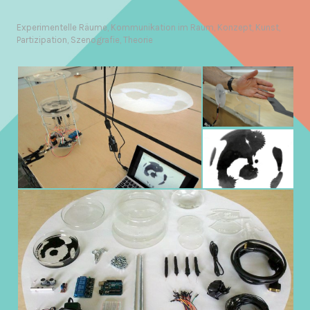
Experimentelle Räume
,
Kommunikation im Raum
,
Konzept
,
Kunst
,
Partizipation
,
Szenografie
,
Theorie