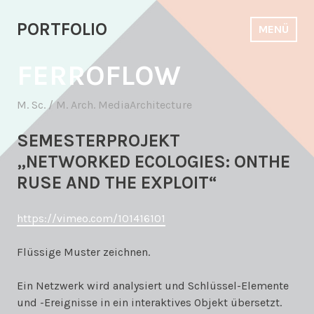
Zum
Inhalt
PORTFOLIO
MENÜ
springen
FERROFLOW
M. Sc. / M. Arch. MediaArchitecture
SEMESTERPROJEKT
„NETWORKED ECOLOGIES: ONTHE
RUSE AND THE EXPLOIT“
https://vimeo.com/101416101
Flüssige Muster zeichnen.
Ein Netzwerk wird analysiert und Schlüssel-Elemente
und -Ereignisse in ein interaktives Objekt übersetzt.