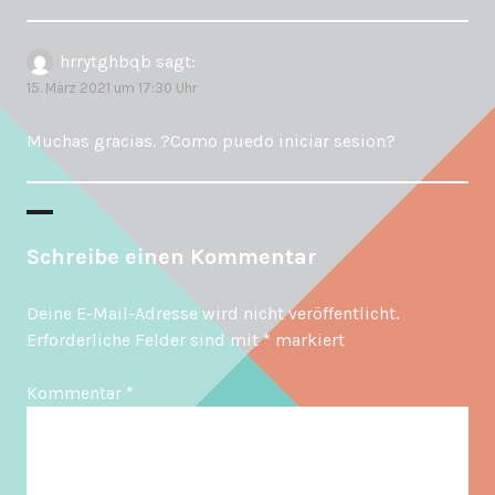
hrrytghbqb
sagt:
15. März 2021 um 17:30 Uhr
Muchas gracias. ?Como puedo iniciar sesion?
Schreibe einen Kommentar
Deine E-Mail-Adresse wird nicht veröffentlicht.
Erforderliche Felder sind mit
*
markiert
Kommentar
*