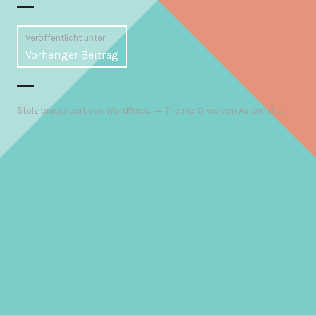
Beitragsnavigation
Veröffentlicht unter
Vorheriger Beitrag
Stolz präsentiert von WordPress
Theme: Orvis von
Automattic
.