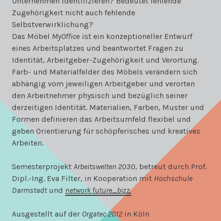
Unternehmen identifizieren? Bedeutet fehlende
Zugehörigkeit nicht auch fehlende
Selbstverwirklichung?
Das Möbel
MyOffic
e ist ein konzeptioneller Entwurf
eines Arbeitsplatzes und beantwortet Fragen zu
Identität, Arbeitgeber-Zugehörigkeit und Verortung.
Farb- und Materialfelder des Möbels verändern sich
abhängig vom jeweiligen Arbeitgeber und verorten
den Arbeitnehmer physisch und bezüglich seiner
derzeitigen Identität. Materialien, Farben, Muster und
Formen definieren das Arbeitsumfeld flexibel und
geben Orientierung für schöpferisches und kreatives
Arbeiten.
Semesterprojekt
Arbeitswelten 2030
, betreut durch Prof.
Dipl.-Ing. Eva Filter, in Kooperation mit
Hochschule
Darmstadt
und
network future_bizz.
Ausgestellt auf der
Orgatec 2012
in Köln